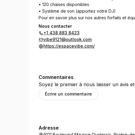
• 120 chaises disponibles
• Système de son (apportez votre DJ)
Pour en savoir plus sur nos autres forfaits et é
appelez-nous :)
Nous contacter
+1 438 883 8423
vibe9121@outlook.com
https://espacevibe.com/
Commentaires
Soyez le premier à nous laisser un avis et
Écrire un commentaire
Adresse
9121 Boulevard Maurice-Duplessis, Rivière-de