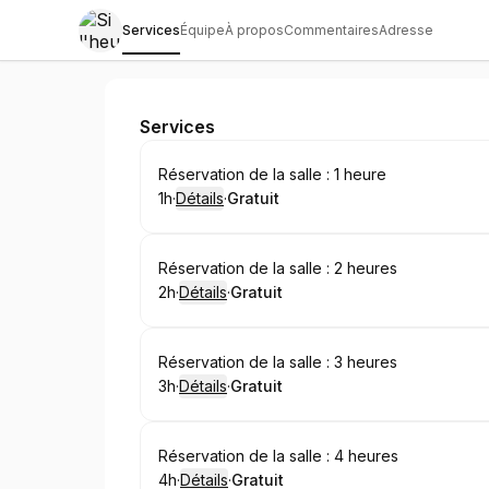
Services
Équipe
À propos
Commentaires
Adresse
Si l'heure à laquelle vous souhaitez réser
Services
Réserver
Réservation de la salle : 1 heure
1h
·
Détails
·
Gratuit
.
Durée de l'appel
.
Prix
:
:
Réserver
Réservation de la salle : 2 heures
2h
·
Détails
·
Gratuit
.
Durée de l'appel
.
Prix
:
:
Réserver
Réservation de la salle : 3 heures
3h
·
Détails
·
Gratuit
.
Durée de l'appel
.
Prix
:
:
Réserver
Réservation de la salle : 4 heures
4h
·
Détails
·
Gratuit