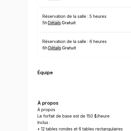
.
Durée de l'appel
.
Prix
:
:
Réserver
Réservation de la salle : 5 heures
5h
·
Détails
·
Gratuit
.
Durée de l'appel
.
Prix
:
:
Réserver
Réservation de la salle : 6 heures
6h
·
Détails
·
Gratuit
.
Durée de l'appel
.
Prix
:
:
Équipe
À propos
À propos
Le forfait de base est de 150 $/heure
Inclus :
• 12 tables rondes et 6 tables rectangulaires